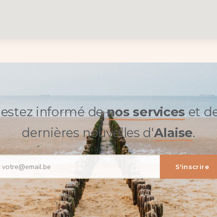
estez informé de
nos services
et d
dernières nouvelles d'
Alaise
.
S'inscrire