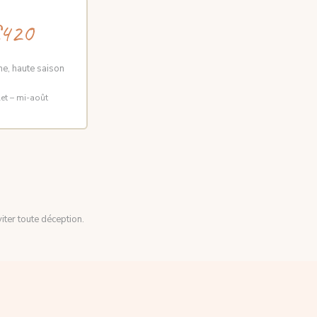
420
e, haute saison
let – mi-août
iter toute déception.